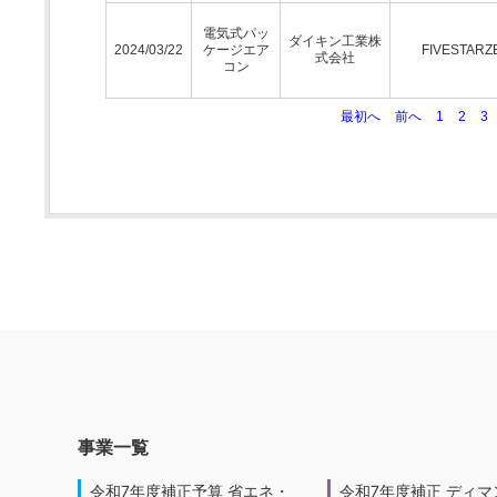
電気式パッ
ダイキン工業株
2024/03/22
ケージエア
FIVESTARZ
式会社
コン
最初へ
前へ
1
2
3
事業一覧
令和7年度補正予算 省エネ・
令和7年度補正 ディマ