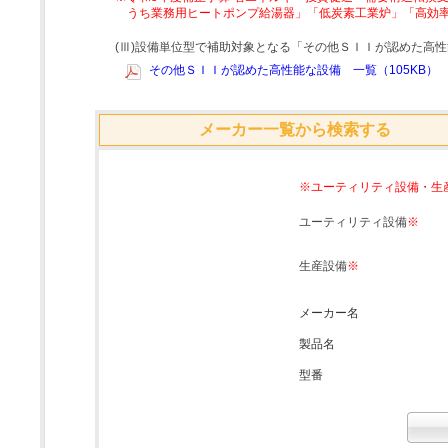
うち業務用ヒートポンプ給湯器」「低炭素工業炉」「高効
(Ⅲ)設備単位型で補助対象となる「その他ＳＩＩが認めた高
その他ＳＩＩが認めた高性能な設備 一覧（105KB）
メーカー一覧から検索する
※ユーティリティ設備・生
ユーティリティ設備
※
生産設備
※
メーカー名
製品名
型番