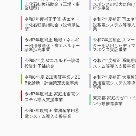
非化石転換補助金（工場・事
スポンスの拡大に向けた
業場型）
推進事業
令和7年度補正予算 省エネ・
令和7年度補正 再エネ
非化石転換補助金（設備単位
設蓄電システム等導入
型）
業
令和7年度補正 地域エネルギ
令和7年度補正 スマー
ー利用最適化・省エネルギー
ターを活用したディマ
診断拡充事業
スポンス実証事業
令和8年度 省エネルギー設備
令和7年度補正 系統用
投資利子補給金
ステム等導入支援事業
令和8年度 ZEB実証事業／ZE
令和7年度補正 大規模
B化診断・計画策定支援事業
業用蓄電システム等導
事業
令和7年度補正 家庭用蓄電シ
東京都 家庭のゼロエ
ステム導入支援事業
ン行動推進事業
令和7年度補正 業務産業用蓄
電システム導入支援事業