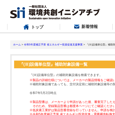
新着情報
トップ
ホーム
>
令和5年度補正予算 省エネルギー投資促進支援事業
> 『(Ⅲ)設備単位型』補助
『(Ⅲ)設備単位型』補助対象設備一覧
『(Ⅲ)設備単位型』の補助対象設備を検索できます。
※製品の詳細仕様については、メーカーの製品情報をご確認
※補助対象設備であっても、交付決定前に補助対象設備等の
令和7年5月2日時点
※製品型番は、メーカーより申請があった後、審査完了した
そのため、登録製品型番は都度本ページにてご確認くださ
※低炭素工業炉は製品型番登録を行っていません。申請を検
※令和5年度補正予算 省エネルギー投資促進・需要構造転換