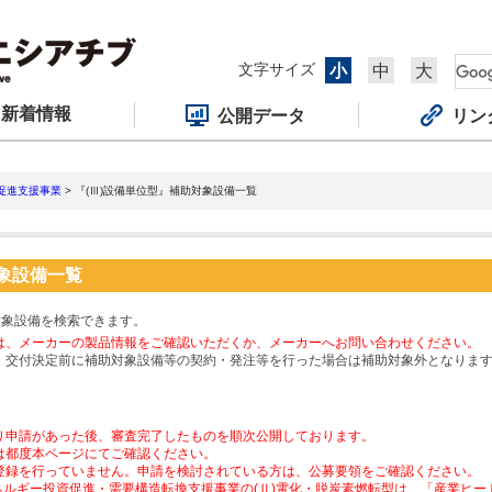
文字サイズ
小
中
大
新着情報
公開データ
リン
促進支援事業
> 『(Ⅲ)設備単位型』補助対象設備一覧
対象設備一覧
対象設備を検索できます。
は、メーカーの製品情報をご確認いただくか、メーカーへお問い合わせください。
、交付決定前に補助対象設備等の契約・発注等を行った場合は補助対象外となりま
り申請があった後、審査完了したものを順次公開しております。
は都度本ページにてご確認ください。
登録を行っていません。申請を検討されている方は、公募要領をご確認ください。
ネルギー投資促進・需要構造転換支援事業の(Ⅱ)電化・脱炭素燃転型は、「産業ヒ