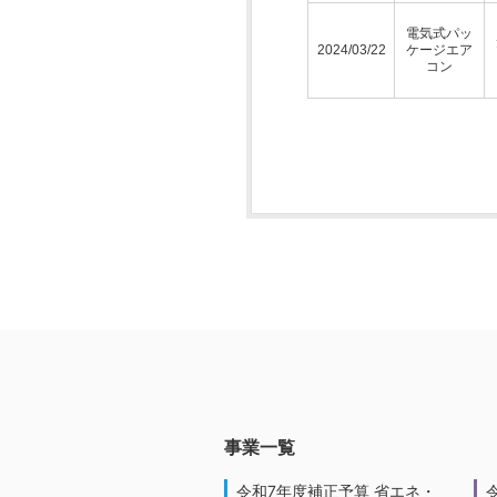
電気式パッ
2024/03/22
ケージエア
コン
事業一覧
令和7年度補正予算 省エネ・