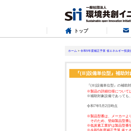
トップ
ホーム
>
令和5年度補正予算 省エネルギー投資
『(Ⅲ)設備単位型』補助
『(Ⅲ)設備単位型』の補助
※製品の詳細仕様について
※補助対象設備であっても
令和7年5月2日時点
※製品型番は、メーカーよ
そのため、登録製品型番
※低炭素工業炉は製品型番
※令和5年度補正予算 省エ