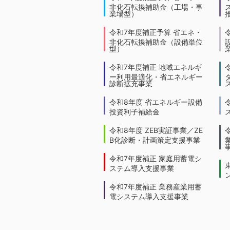
非化石転換補助金（工場・事
業場型）
令和7年度補正予算 省エネ・
非化石転換補助金（設備単位
型）
令和7年度補正 地域エネルギ
ー利用最適化・省エネルギー
診断拡充事業
令和8年度 省エネルギー設備
投資利子補給金
令和8年度 ZEB実証事業／ZE
B化診断・計画策定支援事業
令和7年度補正 家庭用蓄電シ
ステム導入支援事業
令和7年度補正 業務産業用蓄
電システム導入支援事業