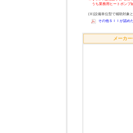
うち業務用ヒートポンプ
(Ⅲ)設備単位型で補助対
その他ＳＩＩが認めた
メーカー