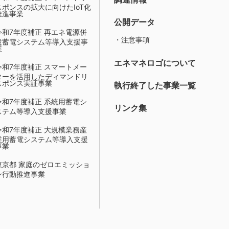
スポンスの拡大に向けたIoT化
推進事業
公開データ
令和7年度補正 再エネ電源併
・注意事項
設蓄電システム等導入支援事
業
エネマネロゴについて
令和7年度補正 スマートメー
ターを活用したディマンドリ
スポンス実証事業
執行終了した事業一覧
令和7年度補正 系統用蓄電シ
リンク集
ステム等導入支援事業
令和7年度補正 大規模業務産
業用蓄電システム等導入支援
事業
東京都 家庭のゼロエミッショ
ン行動推進事業