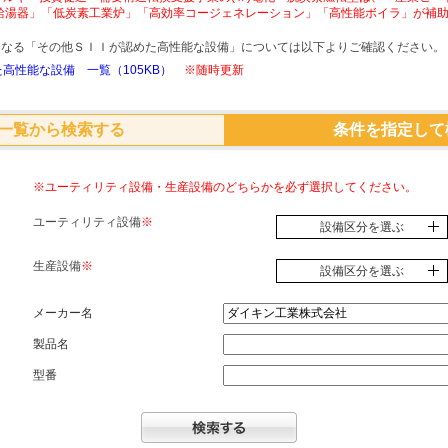
給湯器」「低炭素工業炉」「高効率コージェネレーション」「高性能ボイラ」が補
象となる「その他ＳＩＩが認めた高性能な設備」については以下よりご確認ください。
高性能な設備 一覧（105KB）
※随時更新
一覧から検索する
条件を指定して
※ユーティリティ設備・生産設備のどちらかを必ず選択してください。
ユーティリティ設備
※
設備区分を選ぶ
生産設備
※
設備区分を選ぶ
メーカー名
製品名
型番