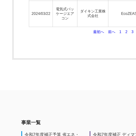
電気式パッ
ダイキン工業株
2024/03/22
ケージエア
EcoZEA
式会社
コン
最初へ
前へ
1
2
3
事業一覧
令和7年度補正予算 省エネ・
令和7年度補正 ディマ