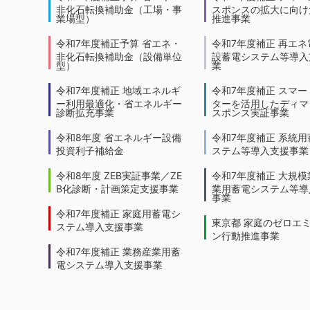
非化石転換補助金（工場・事
スポンスの拡大に向けた
業場型）
推進事業
令和7年度補正予算 省エネ・
令和7年度補正 再エネ
非化石転換補助金（設備単位
設蓄電システム等導入
型）
業
令和7年度補正 地域エネルギ
令和7年度補正 スマー
ー利用最適化・省エネルギー
ターを活用したディマ
診断拡充事業
スポンス実証事業
令和8年度 省エネルギー設備
令和7年度補正 系統用
投資利子補給金
ステム等導入支援事業
令和8年度 ZEB実証事業／ZE
令和7年度補正 大規模
B化診断・計画策定支援事業
業用蓄電システム等導
事業
令和7年度補正 家庭用蓄電シ
東京都 家庭のゼロエ
ステム導入支援事業
ン行動推進事業
令和7年度補正 業務産業用蓄
電システム導入支援事業