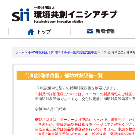
新着情報
トップ
ホーム
>
令和5年度補正予算 省エネルギー投資促進支援事業
> 『(Ⅲ)設備単位型』補助
『(Ⅲ)設備単位型』補助対象設備一覧
『(Ⅲ)設備単位型』の補助対象設備を検索できます。
※製品の詳細仕様については、メーカーの製品情報をご確認
※補助対象設備であっても、交付決定前に補助対象設備等の
令和7年5月2日時点
※製品型番は、メーカーより申請があった後、審査完了した
そのため、登録製品型番は都度本ページにてご確認くださ
※低炭素工業炉は製品型番登録を行っていません。申請を検
※令和5年度補正予算 省エネルギー投資促進・需要構造転換