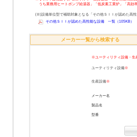
うち業務用ヒートポンプ給湯器」「低炭素工業炉」「高効
(Ⅲ)設備単位型で補助対象となる「その他ＳＩＩが認めた高
その他ＳＩＩが認めた高性能な設備 一覧（105KB）
メーカー一覧から検索する
※ユーティリティ設備・生
ユーティリティ設備
※
生産設備
※
メーカー名
製品名
型番