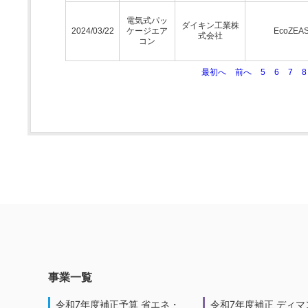
電気式パッ
ダイキン工業株
2024/03/22
ケージエア
EcoZEA
式会社
コン
最初へ
前へ
5
6
7
8
事業一覧
令和7年度補正予算 省エネ・
令和7年度補正 ディマ