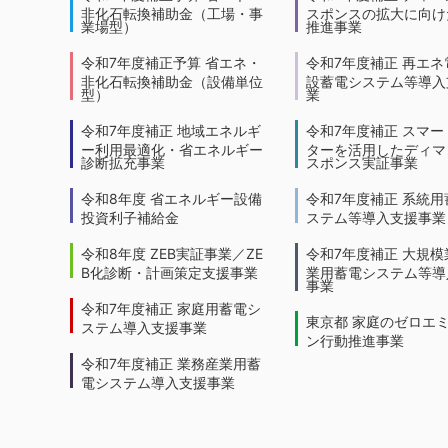
非化石転換補助金（工場・事
スポンスの拡大に向けた
業場型）
推進事業
令和7年度補正予算 省エネ・
令和7年度補正 再エネ
非化石転換補助金（設備単位
設蓄電システム等導入
型）
業
令和7年度補正 地域エネルギ
令和7年度補正 スマー
ー利用最適化・省エネルギー
ターを活用したディマ
診断拡充事業
スポンス実証事業
令和8年度 省エネルギー設備
令和7年度補正 系統用
投資利子補給金
ステム等導入支援事業
令和8年度 ZEB実証事業／ZE
令和7年度補正 大規模
B化診断・計画策定支援事業
業用蓄電システム等導
事業
令和7年度補正 家庭用蓄電シ
東京都 家庭のゼロエ
ステム導入支援事業
ン行動推進事業
令和7年度補正 業務産業用蓄
電システム導入支援事業