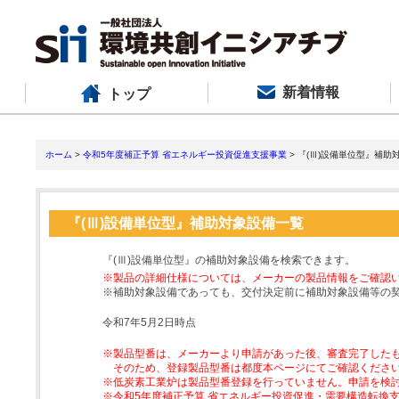
新着情報
トップ
ホーム
>
令和5年度補正予算 省エネルギー投資促進支援事業
> 『(Ⅲ)設備単位型』補助
『(Ⅲ)設備単位型』補助対象設備一覧
『(Ⅲ)設備単位型』の補助対象設備を検索できます。
※製品の詳細仕様については、メーカーの製品情報をご確認
※補助対象設備であっても、交付決定前に補助対象設備等の
令和7年5月2日時点
※製品型番は、メーカーより申請があった後、審査完了した
そのため、登録製品型番は都度本ページにてご確認くださ
※低炭素工業炉は製品型番登録を行っていません。申請を検
※令和5年度補正予算 省エネルギー投資促進・需要構造転換