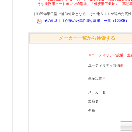
うち業務用ヒートポンプ給湯器」「低炭素工業炉」「高効
(Ⅲ)設備単位型で補助対象となる「その他ＳＩＩが認めた高
その他ＳＩＩが認めた高性能な設備 一覧（105KB）
メーカー一覧から検索する
※ユーティリティ設備・生
ユーティリティ設備
※
生産設備
※
メーカー名
製品名
型番