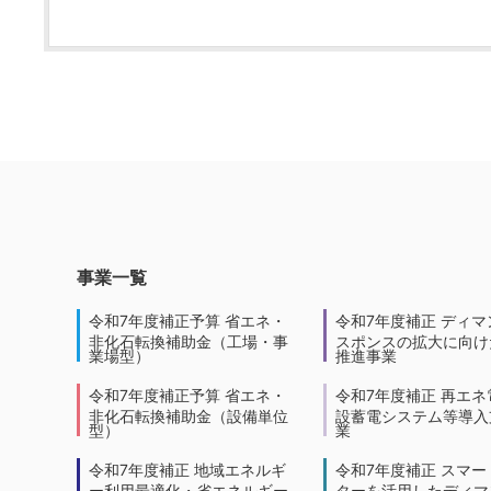
事業一覧
令和7年度補正予算 省エネ・
令和7年度補正 ディマ
非化石転換補助金（工場・事
スポンスの拡大に向けた
業場型）
推進事業
令和7年度補正予算 省エネ・
令和7年度補正 再エネ
非化石転換補助金（設備単位
設蓄電システム等導入
型）
業
令和7年度補正 地域エネルギ
令和7年度補正 スマー
ー利用最適化・省エネルギー
ターを活用したディマ