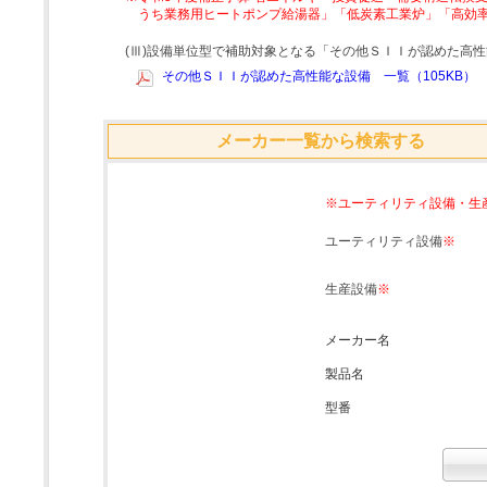
うち業務用ヒートポンプ給湯器」「低炭素工業炉」「高効
(Ⅲ)設備単位型で補助対象となる「その他ＳＩＩが認めた高
その他ＳＩＩが認めた高性能な設備 一覧（105KB）
メーカー一覧から検索する
※ユーティリティ設備・生
ユーティリティ設備
※
生産設備
※
メーカー名
製品名
型番