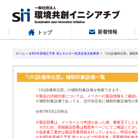
新着情報
トップ
ホーム
>
令和5年度補正予算 省エネルギー投資促進支援事業
> 『(Ⅲ)設備単位型』補助
『(Ⅲ)設備単位型』補助対象設備一覧
『(Ⅲ)設備単位型』の補助対象設備を検索できます。
※製品の詳細仕様については、メーカーの製品情報をご確認
※補助対象設備であっても、交付決定前に補助対象設備等の
令和7年5月2日時点
※製品型番は、メーカーより申請があった後、審査完了した
そのため、登録製品型番は都度本ページにてご確認くださ
※低炭素工業炉は製品型番登録を行っていません。申請を検
※令和5年度補正予算 省エネルギー投資促進・需要構造転換