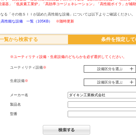
給湯器」「低炭素工業炉」「高効率コージェネレーション」「高性能ボイラ」が補
象となる「その他ＳＩＩが認めた高性能な設備」については以下よりご確認ください。
高性能な設備 一覧（105KB）
※随時更新
一覧から検索する
条件を指定して
※ユーティリティ設備・生産設備のどちらかを必ず選択してください。
ユーティリティ設備
※
設備区分を選ぶ
生産設備
※
設備区分を選ぶ
メーカー名
製品名
型番