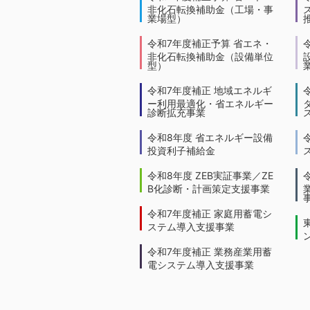
非化石転換補助金（工場・事
業場型）
令和7年度補正予算 省エネ・
非化石転換補助金（設備単位
型）
令和7年度補正 地域エネルギ
ー利用最適化・省エネルギー
診断拡充事業
令和8年度 省エネルギー設備
投資利子補給金
令和8年度 ZEB実証事業／ZE
B化診断・計画策定支援事業
令和7年度補正 家庭用蓄電シ
ステム導入支援事業
令和7年度補正 業務産業用蓄
電システム導入支援事業