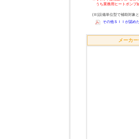
うち業務用ヒートポンプ
(Ⅲ)設備単位型で補助対
その他ＳＩＩが認めた
メーカー