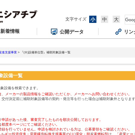
文字サイズ
小
中
大
新着情報
公開データ
リン
促進支援事業
> 『(Ⅲ)設備単位型』補助対象設備一覧
対象設備一覧
対象設備を検索できます。
は、メーカーの製品情報をご確認いただくか、メーカーへお問い合わせください。
、交付決定前に補助対象設備等の契約・発注等を行った場合は補助対象外となりま
り申請があった後、審査完了したものを順次公開しております。
は都度本ページにてご確認ください。
登録を行っていません。申請を検討されている方は、公募要領をご確認ください。
ネルギー投資促進・需要構造転換支援事業の(Ⅱ)電化・脱炭素燃転型は、「産業ヒ