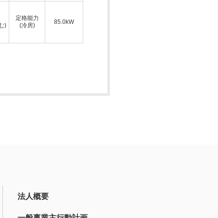
定格能力
85.0kW
む)
(冷房)
法人概要
一般事業主行動計画