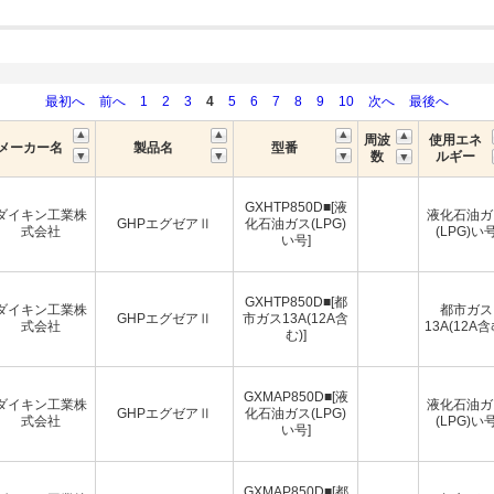
最初へ
前へ
1
2
3
4
5
6
7
8
9
10
次へ
最後へ
周波
使用エネ
メーカー名
製品名
型番
数
ルギー
GXHTP850D■[液
ダイキン工業株
液化石油ガ
GHPエグゼアⅡ
化石油ガス(LPG)
式会社
(LPG)い
い号]
GXHTP850D■[都
ダイキン工業株
都市ガス
GHPエグゼアⅡ
市ガス13A(12A含
式会社
13A(12A含
む)]
GXMAP850D■[液
ダイキン工業株
液化石油ガ
GHPエグゼアⅡ
化石油ガス(LPG)
式会社
(LPG)い
い号]
GXMAP850D■[都