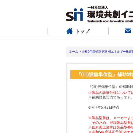
トップ
ホーム
>
令和5年度補正予算 省エネルギー投資
『(Ⅲ)設備単位型』補助
『(Ⅲ)設備単位型』の補助
※製品の詳細仕様について
※補助対象設備であっても
令和7年5月2日時点
※製品型番は、メーカーよ
そのため、登録製品型番
※低炭素工業炉は製品型番
※令和5年度補正予算 省エ