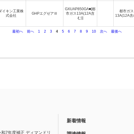
GXUAP850GA■[都
ダイキン工業株
都市ガス
GHPエグゼアⅢ
市ガス13A(12A含
式会社
13A(12A含
む)]
最初へ
前へ
1
2
3
4
5
6
7
8
9
10
次へ
最後へ
新着情報
令和7年度補正 ディマンドリ
調達情報