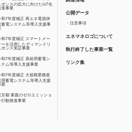
スポンスの拡大に向けたIoT化
推進事業
公開データ
令和7年度補正 再エネ電源併
・注意事項
設蓄電システム等導入支援事
業
エネマネロゴについて
令和7年度補正 スマートメー
ターを活用したディマンドリ
スポンス実証事業
執行終了した事業一覧
令和7年度補正 系統用蓄電シ
リンク集
ステム等導入支援事業
令和7年度補正 大規模業務産
業用蓄電システム等導入支援
事業
東京都 家庭のゼロエミッショ
ン行動推進事業