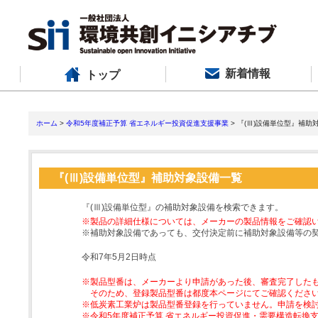
新着情報
トップ
ホーム
>
令和5年度補正予算 省エネルギー投資促進支援事業
> 『(Ⅲ)設備単位型』補助
『(Ⅲ)設備単位型』補助対象設備一覧
『(Ⅲ)設備単位型』の補助対象設備を検索できます。
※製品の詳細仕様については、メーカーの製品情報をご確認
※補助対象設備であっても、交付決定前に補助対象設備等の
令和7年5月2日時点
※製品型番は、メーカーより申請があった後、審査完了した
そのため、登録製品型番は都度本ページにてご確認くださ
※低炭素工業炉は製品型番登録を行っていません。申請を検
※令和5年度補正予算 省エネルギー投資促進・需要構造転換