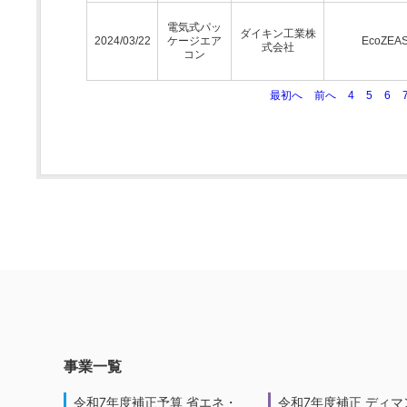
電気式パッ
ダイキン工業株
2024/03/22
ケージエア
EcoZEA
式会社
コン
最初へ
前へ
4
5
6
事業一覧
令和7年度補正予算 省エネ・
令和7年度補正 ディマ