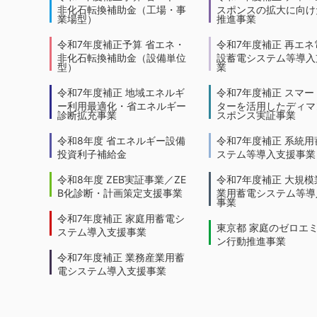
非化石転換補助金（工場・事
スポンスの拡大に向けた
業場型）
推進事業
令和7年度補正予算 省エネ・
令和7年度補正 再エネ
非化石転換補助金（設備単位
設蓄電システム等導入
型）
業
令和7年度補正 地域エネルギ
令和7年度補正 スマー
ー利用最適化・省エネルギー
ターを活用したディマ
診断拡充事業
スポンス実証事業
令和8年度 省エネルギー設備
令和7年度補正 系統用
投資利子補給金
ステム等導入支援事業
令和8年度 ZEB実証事業／ZE
令和7年度補正 大規模
B化診断・計画策定支援事業
業用蓄電システム等導
事業
令和7年度補正 家庭用蓄電シ
東京都 家庭のゼロエ
ステム導入支援事業
ン行動推進事業
令和7年度補正 業務産業用蓄
電システム導入支援事業