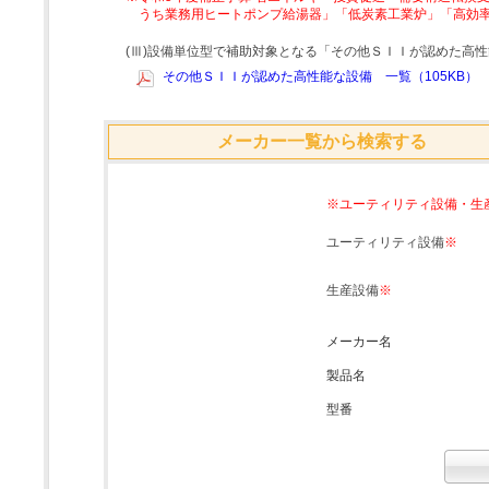
うち業務用ヒートポンプ給湯器」「低炭素工業炉」「高効
(Ⅲ)設備単位型で補助対象となる「その他ＳＩＩが認めた高
その他ＳＩＩが認めた高性能な設備 一覧（105KB）
メーカー一覧から検索する
※ユーティリティ設備・生
ユーティリティ設備
※
生産設備
※
メーカー名
製品名
型番