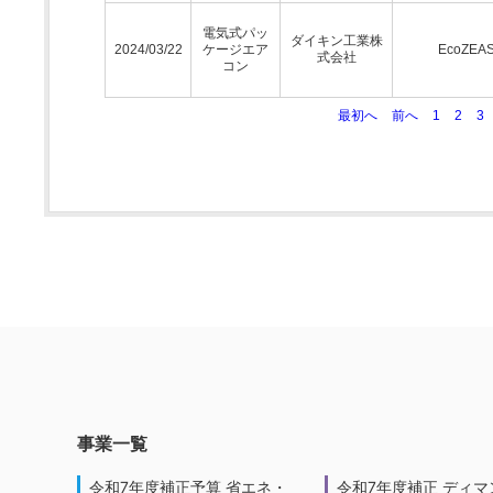
電気式パッ
ダイキン工業株
2024/03/22
ケージエア
EcoZEA
式会社
コン
最初へ
前へ
1
2
3
事業一覧
令和7年度補正予算 省エネ・
令和7年度補正 ディマ