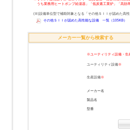
うち業務用ヒートポンプ給湯器」「低炭素工業炉」「高効
(Ⅲ)設備単位型で補助対象となる「その他ＳＩＩが認めた高
その他ＳＩＩが認めた高性能な設備 一覧（105KB）
メーカー一覧から検索する
※ユーティリティ設備・生
ユーティリティ設備
※
生産設備
※
メーカー名
製品名
型番