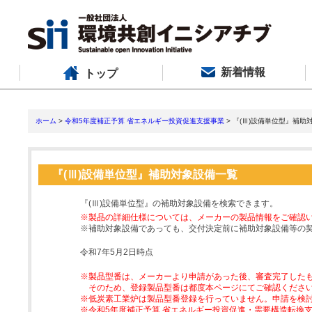
新着情報
トップ
ホーム
>
令和5年度補正予算 省エネルギー投資促進支援事業
> 『(Ⅲ)設備単位型』補助
『(Ⅲ)設備単位型』補助対象設備一覧
『(Ⅲ)設備単位型』の補助対象設備を検索できます。
※製品の詳細仕様については、メーカーの製品情報をご確認
※補助対象設備であっても、交付決定前に補助対象設備等の
令和7年5月2日時点
※製品型番は、メーカーより申請があった後、審査完了した
そのため、登録製品型番は都度本ページにてご確認くださ
※低炭素工業炉は製品型番登録を行っていません。申請を検
※令和5年度補正予算 省エネルギー投資促進・需要構造転換