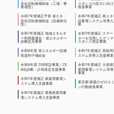
非化石転換補助金（工場・事
スポンスの拡大に向けた
業場型）
推進事業
令和7年度補正予算 省エネ・
令和7年度補正 再エネ
非化石転換補助金（設備単位
設蓄電システム等導入
型）
業
令和7年度補正 地域エネルギ
令和7年度補正 スマー
ー利用最適化・省エネルギー
ターを活用したディマ
診断拡充事業
スポンス実証事業
令和8年度 省エネルギー設備
令和7年度補正 系統用
投資利子補給金
ステム等導入支援事業
令和8年度 ZEB実証事業／ZE
令和7年度補正 大規模
B化診断・計画策定支援事業
業用蓄電システム等導
事業
令和7年度補正 家庭用蓄電シ
東京都 家庭のゼロエ
ステム導入支援事業
ン行動推進事業
令和7年度補正 業務産業用蓄
電システム導入支援事業