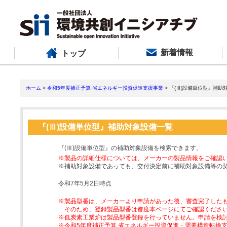
新着情報
トップ
ホーム
>
令和5年度補正予算 省エネルギー投資促進支援事業
> 『(Ⅲ)設備単位型』補助
『(Ⅲ)設備単位型』補助対象設備一覧
『(Ⅲ)設備単位型』の補助対象設備を検索できます。
※製品の詳細仕様については、メーカーの製品情報をご確認
※補助対象設備であっても、交付決定前に補助対象設備等の
令和7年5月2日時点
※製品型番は、メーカーより申請があった後、審査完了した
そのため、登録製品型番は都度本ページにてご確認くださ
※低炭素工業炉は製品型番登録を行っていません。申請を検
※令和5年度補正予算 省エネルギー投資促進・需要構造転換