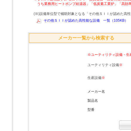
うち業務用ヒートポンプ給湯器」「低炭素工業炉」「高効
(Ⅲ)設備単位型で補助対象となる「その他ＳＩＩが認めた高
その他ＳＩＩが認めた高性能な設備 一覧（105KB）
メーカー一覧から検索する
※ユーティリティ設備・生
ユーティリティ設備
※
生産設備
※
メーカー名
製品名
型番