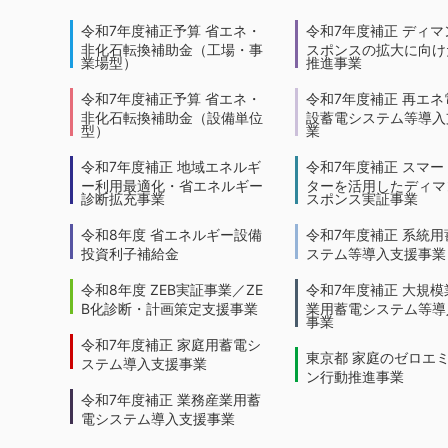
令和7年度補正予算 省エネ・
令和7年度補正 ディマ
非化石転換補助金（工場・事
スポンスの拡大に向けた
業場型）
推進事業
令和7年度補正予算 省エネ・
令和7年度補正 再エネ
非化石転換補助金（設備単位
設蓄電システム等導入
型）
業
令和7年度補正 地域エネルギ
令和7年度補正 スマー
ー利用最適化・省エネルギー
ターを活用したディマ
診断拡充事業
スポンス実証事業
令和8年度 省エネルギー設備
令和7年度補正 系統用
投資利子補給金
ステム等導入支援事業
令和8年度 ZEB実証事業／ZE
令和7年度補正 大規模
B化診断・計画策定支援事業
業用蓄電システム等導
事業
令和7年度補正 家庭用蓄電シ
東京都 家庭のゼロエ
ステム導入支援事業
ン行動推進事業
令和7年度補正 業務産業用蓄
電システム導入支援事業