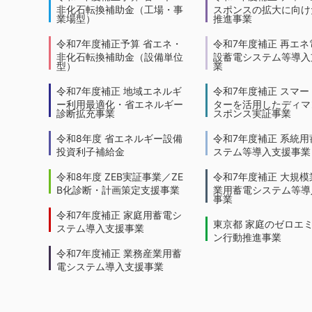
非化石転換補助金（工場・事
スポンスの拡大に向けた
業場型）
推進事業
令和7年度補正予算 省エネ・
令和7年度補正 再エネ
非化石転換補助金（設備単位
設蓄電システム等導入
型）
業
令和7年度補正 地域エネルギ
令和7年度補正 スマー
ー利用最適化・省エネルギー
ターを活用したディマ
診断拡充事業
スポンス実証事業
令和8年度 省エネルギー設備
令和7年度補正 系統用
投資利子補給金
ステム等導入支援事業
令和8年度 ZEB実証事業／ZE
令和7年度補正 大規模
B化診断・計画策定支援事業
業用蓄電システム等導
事業
令和7年度補正 家庭用蓄電シ
東京都 家庭のゼロエ
ステム導入支援事業
ン行動推進事業
令和7年度補正 業務産業用蓄
電システム導入支援事業