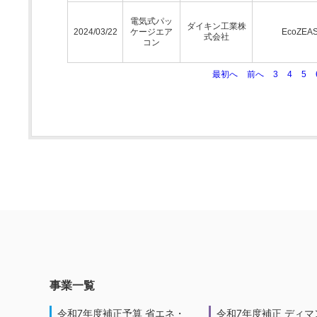
電気式パッ
ダイキン工業株
2024/03/22
ケージエア
EcoZEA
式会社
コン
最初へ
前へ
3
4
5
事業一覧
令和7年度補正予算 省エネ・
令和7年度補正 ディマ