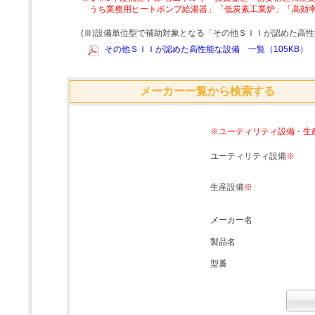
うち業務用ヒートポンプ給湯器」「低炭素工業炉」「高効
(Ⅲ)設備単位型で補助対象となる「その他ＳＩＩが認めた高
その他ＳＩＩが認めた高性能な設備 一覧（105KB）
メーカー一覧から検索する
※ユーティリティ設備・生
ユーティリティ設備
※
生産設備
※
メーカー名
製品名
型番