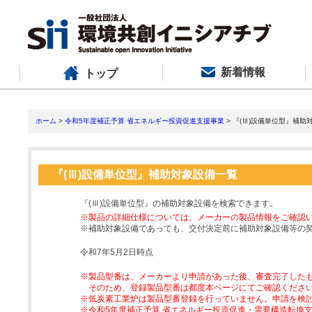
新着情報
トップ
ホーム
>
令和5年度補正予算 省エネルギー投資促進支援事業
> 『(Ⅲ)設備単位型』補助
『(Ⅲ)設備単位型』補助対象設備一覧
『(Ⅲ)設備単位型』の補助対象設備を検索できます。
※製品の詳細仕様については、メーカーの製品情報をご確認
※補助対象設備であっても、交付決定前に補助対象設備等の
令和7年5月2日時点
※製品型番は、メーカーより申請があった後、審査完了した
そのため、登録製品型番は都度本ページにてご確認くださ
※低炭素工業炉は製品型番登録を行っていません。申請を検
※令和5年度補正予算 省エネルギー投資促進・需要構造転換