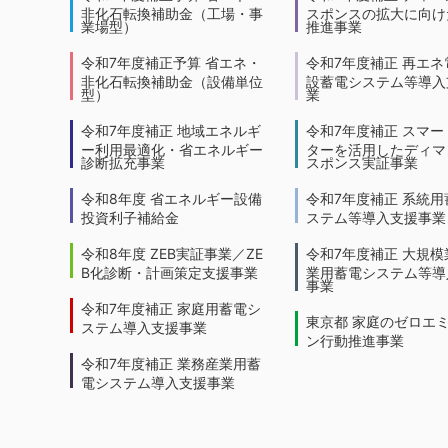
非化石転換補助金（工場・事
スポンスの拡大に向けた
業場型）
推進事業
令和7年度補正予算 省エネ・
令和7年度補正 再エネ
非化石転換補助金（設備単位
設蓄電システム等導入
型）
業
令和7年度補正 地域エネルギ
令和7年度補正 スマー
ー利用最適化・省エネルギー
ターを活用したディマ
診断拡充事業
スポンス実証事業
令和8年度 省エネルギー設備
令和7年度補正 系統用
投資利子補給金
ステム等導入支援事業
令和8年度 ZEB実証事業／ZE
令和7年度補正 大規模
B化診断・計画策定支援事業
業用蓄電システム等導
事業
令和7年度補正 家庭用蓄電シ
東京都 家庭のゼロエ
ステム導入支援事業
ン行動推進事業
令和7年度補正 業務産業用蓄
電システム導入支援事業