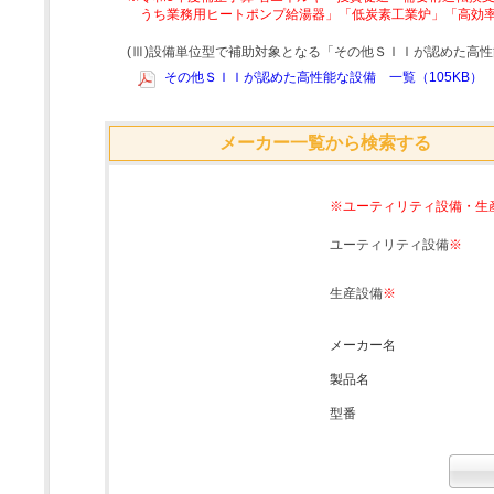
うち業務用ヒートポンプ給湯器」「低炭素工業炉」「高効
(Ⅲ)設備単位型で補助対象となる「その他ＳＩＩが認めた高
その他ＳＩＩが認めた高性能な設備 一覧（105KB）
メーカー一覧から検索する
※ユーティリティ設備・生
ユーティリティ設備
※
生産設備
※
メーカー名
製品名
型番