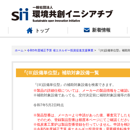
新着情報
トップ
ホーム
>
令和5年度補正予算 省エネルギー投資促進支援事業
> 『(Ⅲ)設備単位型』補助
『(Ⅲ)設備単位型』補助対象設備一覧
『(Ⅲ)設備単位型』の補助対象設備を検索できます。
※製品の詳細仕様については、メーカーの製品情報をご確認
※補助対象設備であっても、交付決定前に補助対象設備等の
令和7年5月2日時点
※製品型番は、メーカーより申請があった後、審査完了した
そのため、登録製品型番は都度本ページにてご確認くださ
※低炭素工業炉は製品型番登録を行っていません。申請を検
※令和5年度補正予算 省エネルギー投資促進・需要構造転換