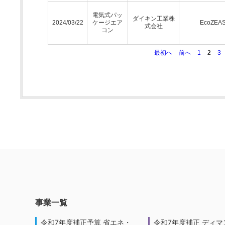
電気式パッ
ダイキン工業株
2024/03/22
ケージエア
EcoZEA
式会社
コン
最初へ
前へ
1
2
3
事業一覧
令和7年度補正予算 省エネ・
令和7年度補正 ディマ