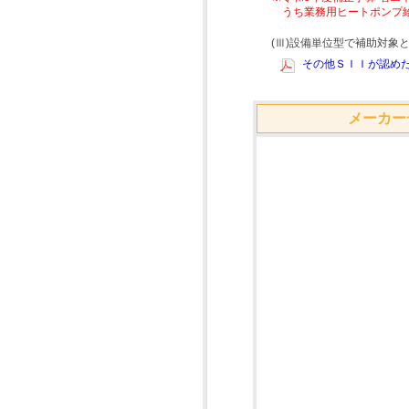
うち業務用ヒートポンプ
(Ⅲ)設備単位型で補助対
その他ＳＩＩが認めた
メーカー