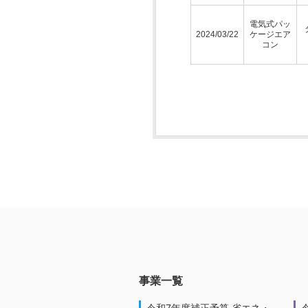
電気式パッ
2024/03/22
ケージエア
コン
事業一覧
令和7年度補正予算 省エネ・