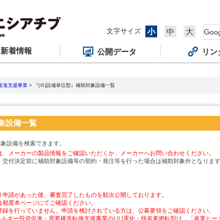
文字サイズ
小
中
大
新着情報
公開データ
リン
促進支援事業
> 『(Ⅲ)設備単位型』補助対象設備一覧
対象設備一覧
対象設備を検索できます。
は、メーカーの製品情報をご確認いただくか、メーカーへお問い合わせください。
、交付決定前に補助対象設備等の契約・発注等を行った場合は補助対象外となりま
り申請があった後、審査完了したものを順次公開しております。
は都度本ページにてご確認ください。
登録を行っていません。申請を検討されている方は、公募要領をご確認ください。
ネルギー投資促進・需要構造転換支援事業の(Ⅱ)電化・脱炭素燃転型は、「産業ヒ