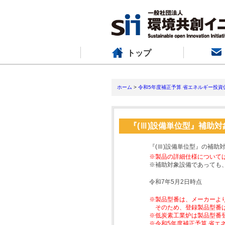
トップ
ホーム
>
令和5年度補正予算 省エネルギー投資
『(Ⅲ)設備単位型』補助
『(Ⅲ)設備単位型』の補助
※製品の詳細仕様について
※補助対象設備であっても
令和7年5月2日時点
※製品型番は、メーカーよ
そのため、登録製品型番
※低炭素工業炉は製品型番
※令和5年度補正予算 省エ