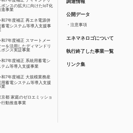
調達情報
スポンスの拡大に向けたIoT化
推進事業
公開データ
令和7年度補正 再エネ電源併
・注意事項
設蓄電システム等導入支援事
業
エネマネロゴについて
令和7年度補正 スマートメー
ターを活用したディマンドリ
スポンス実証事業
執行終了した事業一覧
令和7年度補正 系統用蓄電シ
リンク集
ステム等導入支援事業
令和7年度補正 大規模業務産
業用蓄電システム等導入支援
事業
東京都 家庭のゼロエミッショ
ン行動推進事業