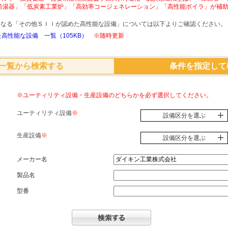
給湯器」「低炭素工業炉」「高効率コージェネレーション」「高性能ボイラ」が補
象となる「その他ＳＩＩが認めた高性能な設備」については以下よりご確認ください。
高性能な設備 一覧（105KB）
※随時更新
一覧から検索する
条件を指定して
※ユーティリティ設備・生産設備のどちらかを必ず選択してください。
ユーティリティ設備
※
設備区分を選ぶ
生産設備
※
設備区分を選ぶ
メーカー名
製品名
型番