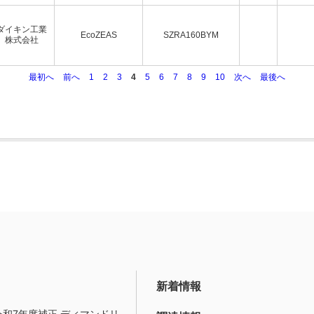
ダイキン工業
EcoZEAS
SZRA160BYM
株式会社
最初へ
前へ
1
2
3
4
5
6
7
8
9
10
次へ
最後へ
新着情報
令和7年度補正 ディマンドリ