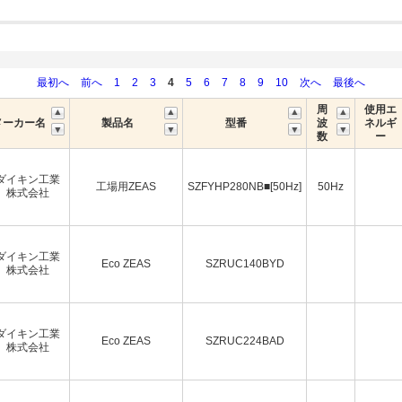
最初へ
前へ
1
2
3
4
5
6
7
8
9
10
次へ
最後へ
周
使用エ
メーカー名
製品名
型番
波
ネルギ
数
ー
ダイキン工業
工場用ZEAS
SZFYHP280NB■[50Hz]
50Hz
株式会社
ダイキン工業
Eco ZEAS
SZRUC140BYD
株式会社
ダイキン工業
Eco ZEAS
SZRUC224BAD
株式会社