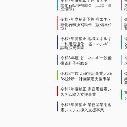
非化石転換補助金（工場・事
業場型）
令和7年度補正予算 省エネ・
非化石転換補助金（設備単位
型）
令和7年度補正 地域エネルギ
ー利用最適化・省エネルギー
診断拡充事業
令和8年度 省エネルギー設備
投資利子補給金
令和8年度 ZEB実証事業／ZE
B化診断・計画策定支援事業
令和7年度補正 家庭用蓄電シ
ステム導入支援事業
令和7年度補正 業務産業用蓄
電システム導入支援事業