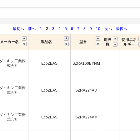
最初へ
前へ
1
2
3
4
5
6
7
8
9
10
次へ
最後へ
周波
使用エネ
メーカー名
製品名
型番
数
ルギー
ダイキン工業株
EcoZEAS
SZRA160BYNM
式会社
ダイキン工業株
EcoZEAS
SZRA224AD
式会社
ダイキン工業株
EcoZEAS
SZRA224AM
式会社