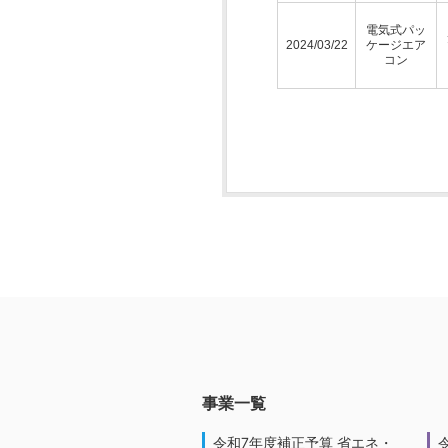
電気式パッ
2024/03/22
ケージエア
コン
事業一覧
令和7年度補正予算 省エネ・