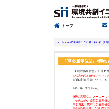
トップ
ホーム
>
令和5年度補正予算 省エネルギー投資
『(Ⅲ)設備単位型』補助
『(Ⅲ)設備単位型』の補助
※製品の詳細仕様について
※補助対象設備であっても
令和7年5月2日時点
※製品型番は、メーカーよ
そのため、登録製品型番
※低炭素工業炉は製品型番
※令和5年度補正予算 省エ