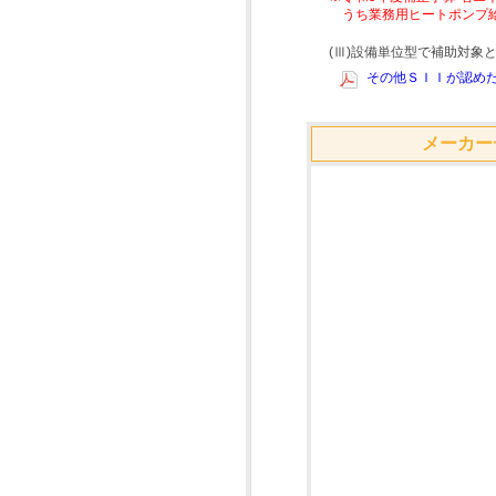
うち業務用ヒートポンプ
(Ⅲ)設備単位型で補助対
その他ＳＩＩが認めた
メーカー