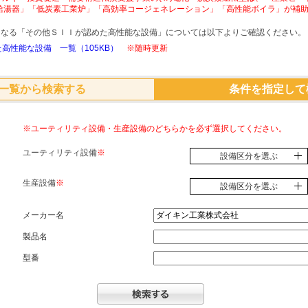
給湯器」「低炭素工業炉」「高効率コージェネレーション」「高性能ボイラ」が補
象となる「その他ＳＩＩが認めた高性能な設備」については以下よりご確認ください。
高性能な設備 一覧（105KB）
※随時更新
一覧から検索する
条件を指定して
※ユーティリティ設備・生産設備のどちらかを必ず選択してください。
ユーティリティ設備
※
設備区分を選ぶ
生産設備
※
設備区分を選ぶ
メーカー名
製品名
型番