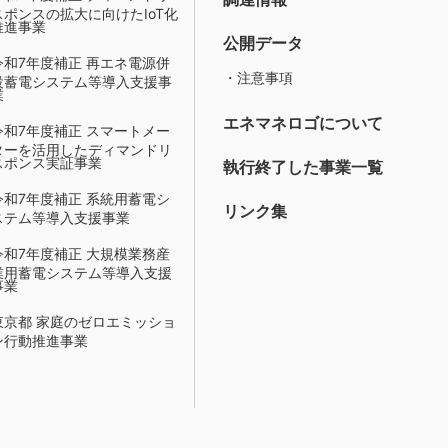
スポンスの拡大に向けたIoT化
推進事業
公開データ
令和7年度補正 再エネ電源併
・注意事項
設蓄電システム等導入支援事
業
エネマネロゴについて
令和7年度補正 スマートメー
ターを活用したディマンドリ
スポンス実証事業
執行終了した事業一覧
令和7年度補正 系統用蓄電シ
リンク集
ステム等導入支援事業
令和7年度補正 大規模業務産
業用蓄電システム等導入支援
事業
東京都 家庭のゼロエミッショ
ン行動推進事業