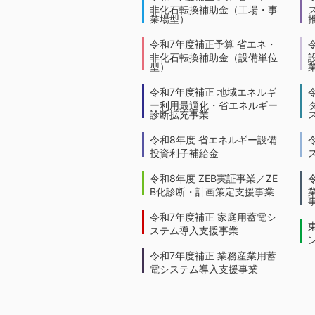
非化石転換補助金（工場・事
業場型）
令和7年度補正予算 省エネ・
非化石転換補助金（設備単位
型）
令和7年度補正 地域エネルギ
ー利用最適化・省エネルギー
診断拡充事業
令和8年度 省エネルギー設備
投資利子補給金
令和8年度 ZEB実証事業／ZE
B化診断・計画策定支援事業
令和7年度補正 家庭用蓄電シ
ステム導入支援事業
令和7年度補正 業務産業用蓄
電システム導入支援事業