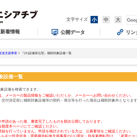
文字サイズ
小
中
大
新着情報
公開データ
リン
促進支援事業
> 『(Ⅲ)設備単位型』補助対象設備一覧
対象設備一覧
対象設備を検索できます。
は、メーカーの製品情報をご確認いただくか、メーカーへお問い合わせください。
、交付決定前に補助対象設備等の契約・発注等を行った場合は補助対象外となりま
り申請があった後、審査完了したものを順次公開しております。
は都度本ページにてご確認ください。
登録を行っていません。申請を検討されている方は、公募要領をご確認ください。
ネルギー投資促進・需要構造転換支援事業の(Ⅱ)電化・脱炭素燃転型は、「産業ヒ