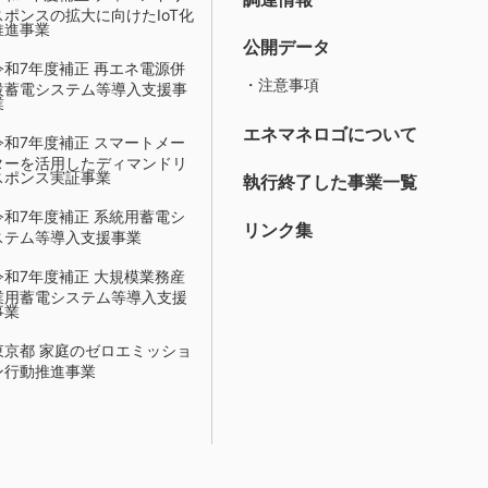
スポンスの拡大に向けたIoT化
推進事業
公開データ
令和7年度補正 再エネ電源併
・注意事項
設蓄電システム等導入支援事
業
エネマネロゴについて
令和7年度補正 スマートメー
ターを活用したディマンドリ
スポンス実証事業
執行終了した事業一覧
令和7年度補正 系統用蓄電シ
リンク集
ステム等導入支援事業
令和7年度補正 大規模業務産
業用蓄電システム等導入支援
事業
東京都 家庭のゼロエミッショ
ン行動推進事業