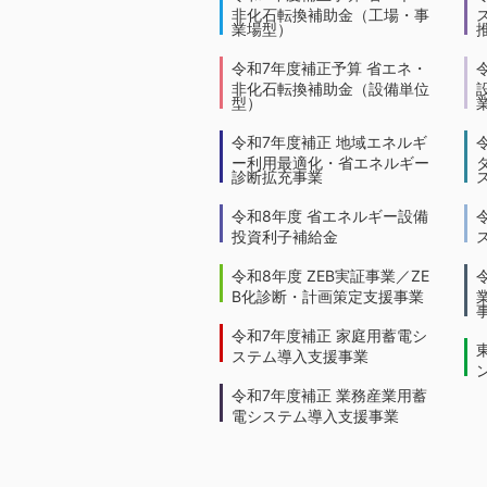
非化石転換補助金（工場・事
業場型）
令和7年度補正予算 省エネ・
非化石転換補助金（設備単位
型）
令和7年度補正 地域エネルギ
ー利用最適化・省エネルギー
診断拡充事業
令和8年度 省エネルギー設備
投資利子補給金
令和8年度 ZEB実証事業／ZE
B化診断・計画策定支援事業
令和7年度補正 家庭用蓄電シ
ステム導入支援事業
令和7年度補正 業務産業用蓄
電システム導入支援事業