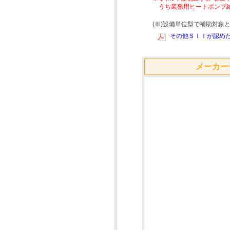
うち業務用ヒートポンプ
(Ⅲ)設備単位型で補助対
その他ＳＩＩが認めた
メーカー