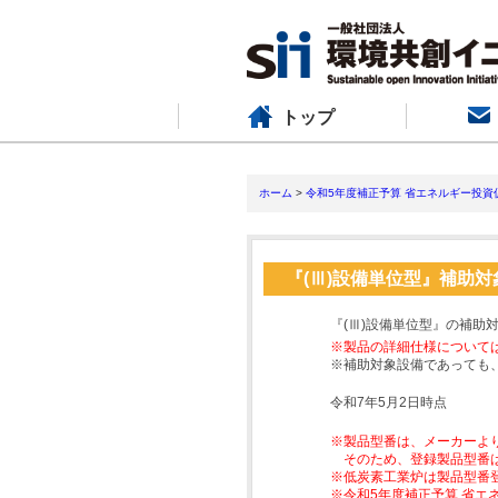
トップ
ホーム
>
令和5年度補正予算 省エネルギー投資
『(Ⅲ)設備単位型』補助
『(Ⅲ)設備単位型』の補助
※製品の詳細仕様について
※補助対象設備であっても
令和7年5月2日時点
※製品型番は、メーカーよ
そのため、登録製品型番
※低炭素工業炉は製品型番
※令和5年度補正予算 省エ