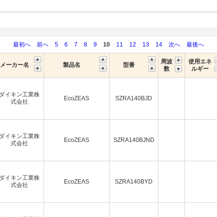
最初へ
前へ
5
6
7
8
9
10
11
12
13
14
次へ
最後へ
周波
使用エネ
メーカー名
製品名
型番
数
ルギー
ダイキン工業株
EcoZEAS
SZRA140BJD
式会社
ダイキン工業株
EcoZEAS
SZRA140BJND
式会社
ダイキン工業株
EcoZEAS
SZRA140BYD
式会社