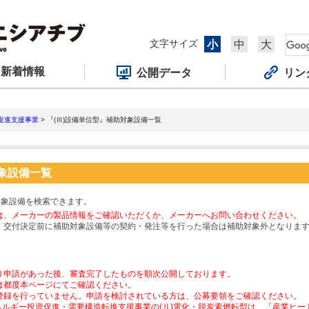
文字サイズ
小
中
大
新着情報
公開データ
リン
促進支援事業
> 『(Ⅲ)設備単位型』補助対象設備一覧
対象設備一覧
対象設備を検索できます。
は、メーカーの製品情報をご確認いただくか、メーカーへお問い合わせください。
、交付決定前に補助対象設備等の契約・発注等を行った場合は補助対象外となりま
り申請があった後、審査完了したものを順次公開しております。
は都度本ページにてご確認ください。
登録を行っていません。申請を検討されている方は、公募要領をご確認ください。
ネルギー投資促進・需要構造転換支援事業の(Ⅱ)電化・脱炭素燃転型は、「産業ヒ