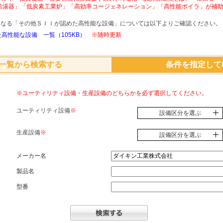
給湯器」「低炭素工業炉」「高効率コージェネレーション」「高性能ボイラ」が補
象となる「その他ＳＩＩが認めた高性能な設備」については以下よりご確認ください。
高性能な設備 一覧（105KB）
※随時更新
一覧から検索する
条件を指定して
※ユーティリティ設備・生産設備のどちらかを必ず選択してください。
ユーティリティ設備
※
設備区分を選ぶ
生産設備
※
設備区分を選ぶ
メーカー名
製品名
型番