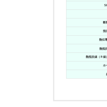
S
断
指
熱伝導率
熱抵抗
熱抵抗値（Ｒ値）
ホ