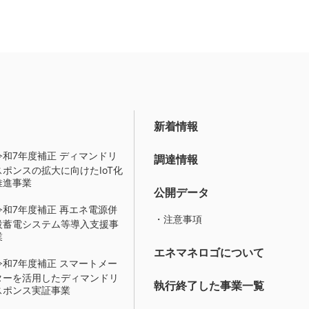
新着情報
令和7年度補正 ディマンドリ
調達情報
スポンスの拡大に向けたIoT化
推進事業
公開データ
令和7年度補正 再エネ電源併
・注意事項
設蓄電システム等導入支援事
業
エネマネロゴについて
令和7年度補正 スマートメー
ターを活用したディマンドリ
執行終了した事業一覧
スポンス実証事業