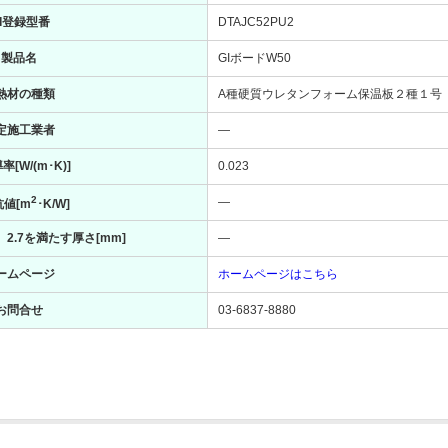
II登録型番
DTAJC52PU2
製品名
GIボードW50
熱材の種類
A種硬質ウレタンフォーム保温板２種１号
定施工業者
―
[W/(m･K)]
0.023
2
―
値[m
･K/W]
2.7を満たす厚さ[mm]
―
ームページ
ホームページはこちら
お問合せ
03-6837-8880