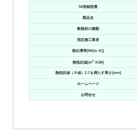
SII登録型番
製品名
断熱材の種類
指定施工業者
熱伝導率[W/(m･K)]
2
熱抵抗値[m
･K/W]
熱抵抗値（Ｒ値）2.7を満たす厚さ[mm]
ホームページ
お問合せ