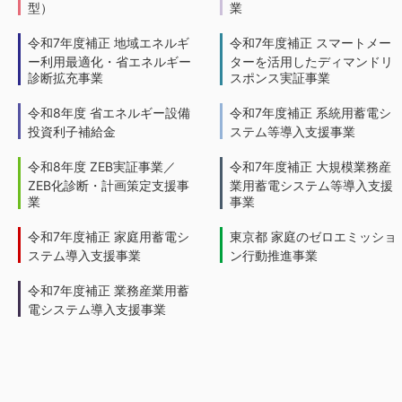
型）
業
令和7年度補正 地域エネルギ
令和7年度補正 スマートメー
ー利用最適化・省エネルギー
ターを活用したディマンドリ
診断拡充事業
スポンス実証事業
令和8年度 省エネルギー設備
令和7年度補正 系統用蓄電シ
投資利子補給金
ステム等導入支援事業
令和8年度 ZEB実証事業／
令和7年度補正 大規模業務産
ZEB化診断・計画策定支援事
業用蓄電システム等導入支援
業
事業
令和7年度補正 家庭用蓄電シ
東京都 家庭のゼロエミッショ
ステム導入支援事業
ン行動推進事業
令和7年度補正 業務産業用蓄
電システム導入支援事業