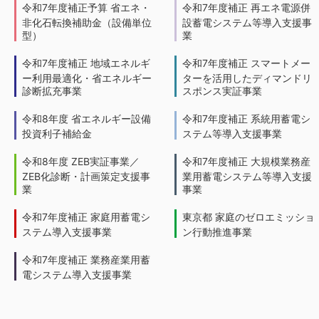
令和7年度補正予算 省エネ・
令和7年度補正 再エネ電源併
非化石転換補助金（設備単位
設蓄電システム等導入支援事
型）
業
令和7年度補正 地域エネルギ
令和7年度補正 スマートメー
ー利用最適化・省エネルギー
ターを活用したディマンドリ
診断拡充事業
スポンス実証事業
令和8年度 省エネルギー設備
令和7年度補正 系統用蓄電シ
投資利子補給金
ステム等導入支援事業
令和8年度 ZEB実証事業／
令和7年度補正 大規模業務産
ZEB化診断・計画策定支援事
業用蓄電システム等導入支援
業
事業
令和7年度補正 家庭用蓄電シ
東京都 家庭のゼロエミッショ
ステム導入支援事業
ン行動推進事業
令和7年度補正 業務産業用蓄
電システム導入支援事業