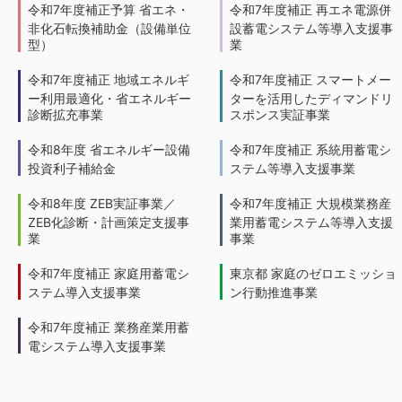
令和7年度補正予算 省エネ・
令和7年度補正 再エネ電源併
非化石転換補助金（設備単位
設蓄電システム等導入支援事
型）
業
令和7年度補正 地域エネルギ
令和7年度補正 スマートメー
ー利用最適化・省エネルギー
ターを活用したディマンドリ
診断拡充事業
スポンス実証事業
令和8年度 省エネルギー設備
令和7年度補正 系統用蓄電シ
投資利子補給金
ステム等導入支援事業
令和8年度 ZEB実証事業／
令和7年度補正 大規模業務産
ZEB化診断・計画策定支援事
業用蓄電システム等導入支援
業
事業
令和7年度補正 家庭用蓄電シ
東京都 家庭のゼロエミッショ
ステム導入支援事業
ン行動推進事業
令和7年度補正 業務産業用蓄
電システム導入支援事業