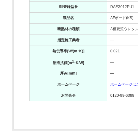
SII登録型番
DAFG012PU1
製品名
AFボード(KS)
断熱材の種類
A種硬質ウレタ
指定施工業者
―
熱伝導率[W/(m･K)]
0.021
2
―
熱抵抗値[m
･K/W]
厚み[mm]
―
ホームページ
ホームページは
お問合せ
0120-99-6388