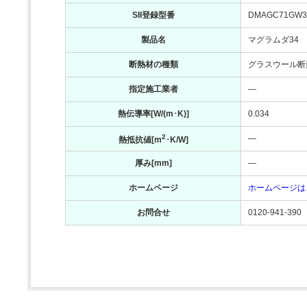
SII登録型番
DMAGC71GW3
製品名
マグラムダ34
断熱材の種類
グラスウール断熱
指定施工業者
―
熱伝導率[W/(m･K)]
0.034
2
―
熱抵抗値[m
･K/W]
厚み[mm]
―
ホームページ
ホームページは
お問合せ
0120-941-390