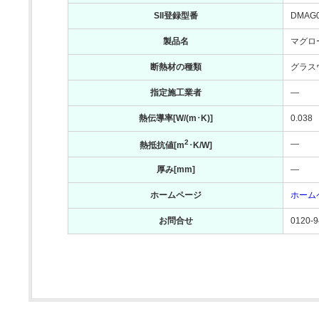
SII登録型番
DMAG
製品名
マグロ
断熱材の種類
グラス
指定施工業者
―
熱伝導率[W/(m･K)]
0.038
2
―
熱抵抗値[m
･K/W]
厚み[mm]
―
ホームページ
ホーム
お問合せ
0120-9