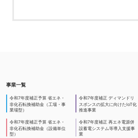
事業一覧
令和7年度補正予算 省エネ・
令和7年度補正 ディマンドリ
非化石転換補助金（工場・事
スポンスの拡大に向けたIoT化
業場型）
推進事業
令和7年度補正予算 省エネ・
令和7年度補正 再エネ電源併
非化石転換補助金（設備単位
設蓄電システム等導入支援事
型）
業