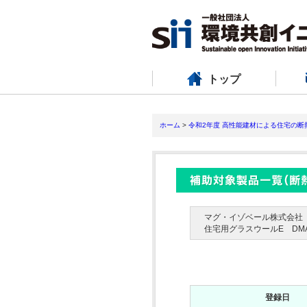
トップ
ホーム
>
令和2年度 高性能建材による住宅の
マグ・イゾベール株式会社
住宅用グラスウールE DMA
登録日