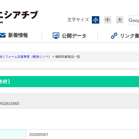
文字サイズ
小
中
大
新着情報
公開データ
リンク
断熱リフォーム支援事業（断熱リノベ）
> 補助対象製品一覧
G261GW3
2020/05/07