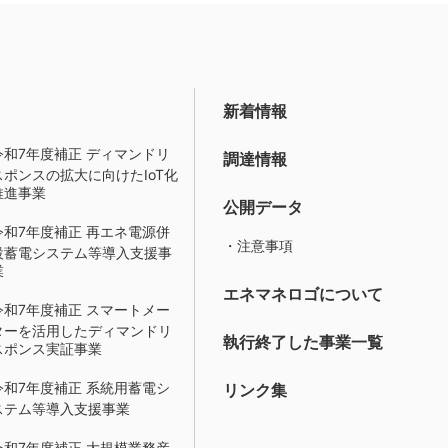
新着情報
令和7年度補正 ディマンドリ
調達情報
スポンスの拡大に向けたIoT化
推進事業
公開データ
令和7年度補正 再エネ電源併
・注意事項
設蓄電システム等導入支援事
業
エネマネロゴについて
令和7年度補正 スマートメー
ターを活用したディマンドリ
執行終了した事業一覧
スポンス実証事業
令和7年度補正 系統用蓄電シ
リンク集
ステム等導入支援事業
令和7年度補正 大規模業務産