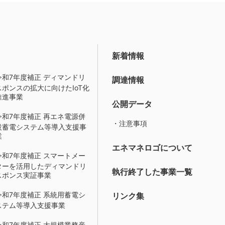
新着情報
令和7年度補正 ディマンドリ
調達情報
スポンスの拡大に向けたIoT化
推進事業
公開データ
令和7年度補正 再エネ電源併
・注意事項
設蓄電システム等導入支援事
業
エネマネロゴについて
令和7年度補正 スマートメー
ターを活用したディマンドリ
執行終了した事業一覧
スポンス実証事業
令和7年度補正 系統用蓄電シ
リンク集
ステム等導入支援事業
令和7年度補正 大規模業務産