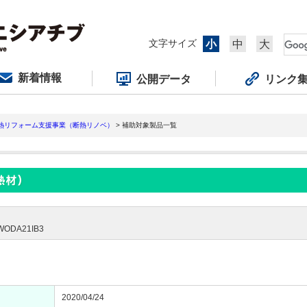
文字サイズ
小
中
大
新着情報
公開データ
リンク
断熱リフォーム支援事業（断熱リノベ）
> 補助対象製品一覧
DA21IB3
2020/04/24