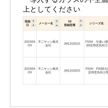
上としてください
登録
SII
メーカー名
シリーズ名
日
登録型番
2023/04
不二サッシ株式
FSSH 引違い(防
JW131001S
/24
会社
(特定得意先向け
2023/04
不二サッシ株式
FSSH FIX(防火
JW131002S
/24
会社
定得意先向け用