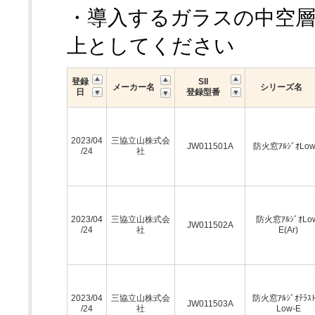
・導入するガラスの中空
上としてください
登録
SII
メーカー名
シリーズ名
日
登録型番
2023/04
三協立山株式会
JW011501A
防火窓ｱﾙｼﾞｵLow
/24
社
2023/04
三協立山株式会
防火窓ｱﾙｼﾞｵLo
JW011502A
/24
社
E(Ar)
2023/04
三協立山株式会
防火窓ｱﾙｼﾞｵﾃﾗｽﾄ
JW011503A
/24
社
Low-E