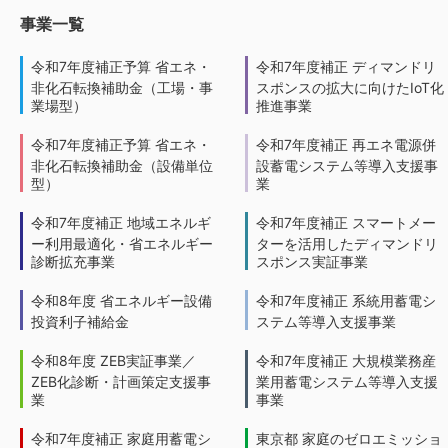
事業一覧
令和7年度補正予算 省エネ・
令和7年度補正 ディマンドリ
非化石転換補助金（工場・事
スポンスの拡大に向けたIoT化
業場型）
推進事業
令和7年度補正予算 省エネ・
令和7年度補正 再エネ電源併
非化石転換補助金（設備単位
設蓄電システム等導入支援事
型）
業
令和7年度補正 地域エネルギ
令和7年度補正 スマートメー
ー利用最適化・省エネルギー
ターを活用したディマンドリ
診断拡充事業
スポンス実証事業
令和8年度 省エネルギー設備
令和7年度補正 系統用蓄電シ
投資利子補給金
ステム等導入支援事業
令和8年度 ZEB実証事業／
令和7年度補正 大規模業務産
ZEB化診断・計画策定支援事
業用蓄電システム等導入支援
業
事業
令和7年度補正 家庭用蓄電シ
東京都 家庭のゼロエミッショ