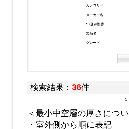
カテゴリ
※
メーカー名
SII登録型番
製品名
グレード
検索結果：
36
件
1
＜最小中空層の厚さにつ
・室外側から順に表記