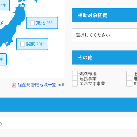
37件
東北
26件
関東
79件
1件
燃料転換
連携事業
エネマネ事業
経産局管轄地域一覧.pdf