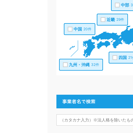
中部
近畿
29件
中国
20件
四国
2
九州・沖縄
32件