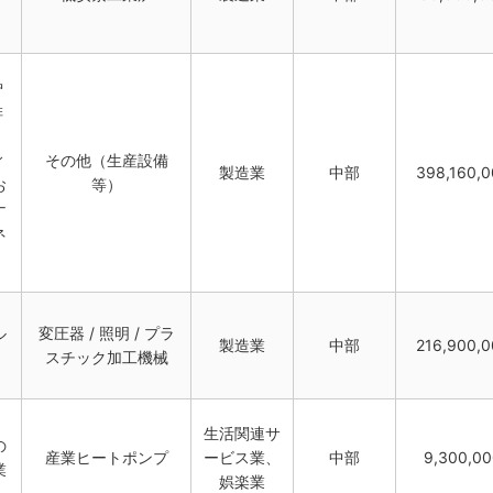
炉
排
、
ィ
その他（生産設備
製造業
中部
398,160,0
お
等）
ナ
ネ
ル
変圧器 / 照明 / プラ
製造業
中部
216,900,0
スチック加工機械
生活関連サ
の
産業ヒートポンプ
ービス業、
中部
9,300,0
業
娯楽業