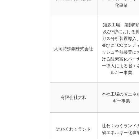
化事業
知多工場 製鋼E
及びF炉における
ガス分析装置導入
並びに1CCタンデ
大同特殊鋼株式会社
ッシュ予熱装置に
ける酸素富化バー
ー導入による省エ
ルギー事業
本社工場の省エネ
有限会社大和
ギー事業
辻わくわくランド
辻わくわくランド
省エネルギー化事