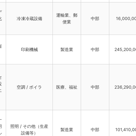
デ
運輸業、郵
化
冷凍冷蔵設備
中部
16,000,0
便業
省
印刷機械
製造業
中部
245,200,
セ
設
空調 / ボイラ
医療、福祉
中部
236,290,
エ
一
明
照明 / その他（生産
製造業
中部
101,410,0
ル
設備等）