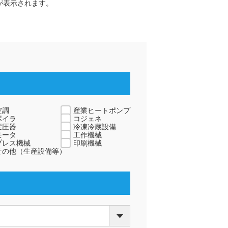
が表示されます。
空調
産業ヒートポンプ
ボイラ
コジェネ
変圧器
冷凍冷蔵設備
モータ
工作機械
プレス機械
印刷機械
その他（生産設備等）