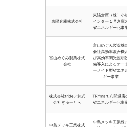
東陽倉庫（株）小
東陽倉庫株式会社
インター１号倉庫
省エネルギー化事
富山めぐみ製薬株
会社高効率混合機
富山めぐみ製薬株式
び高効率調光照明
会社
備導入によるオー
ーメイド型省エネ
ギー事業
株式会社tride／株式
TRYmart.八間通店
会社ぎゅーとら
省エネルギー化事
中島メッキ工業株
中島メッキ工業株式