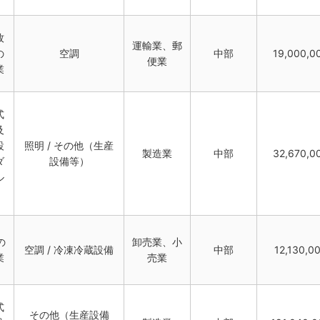
牧
運輸業、郵
の
空調
中部
19,000,0
便業
業
式
及
設
照明 / その他（生産
製造業
中部
32,670,0
ダ
設備等）
ル
の
卸売業、小
空調 / 冷凍冷蔵設備
中部
12,130,0
業
売業
式
その他（生産設備