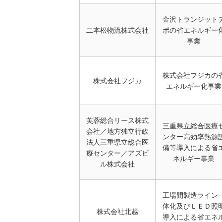
金沢トランジット
二本松物流株式会社
ポの省エネルギー
事業
株式会社フジカの
株式会社フジカ
エネルギー化事業
芙蓉総合リース株式
三重県立総合医療
会社／地方独立行政
ンター高効率熱源
法人三重県立総合医
備等導入による省
療センター／アズビ
ネルギー事業
ル株式会社
工場間製造ライン
体化及びＬＥＤ照
株式会社北越
導入による省エネ