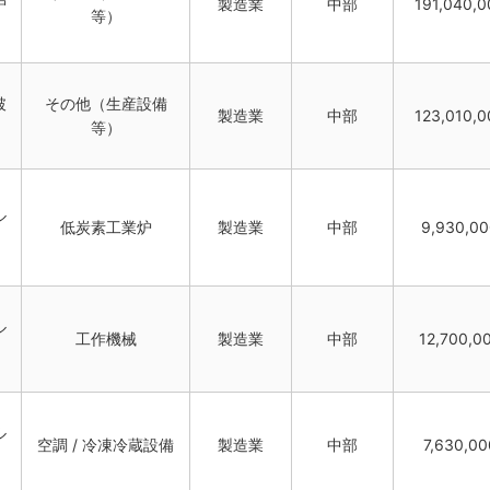
炉
製造業
中部
191,040,0
等）
破
その他（生産設備
製造業
中部
123,010,0
等）
ル
低炭素工業炉
製造業
中部
9,930,0
ル
工作機械
製造業
中部
12,700,0
ル
空調 / 冷凍冷蔵設備
製造業
中部
7,630,00