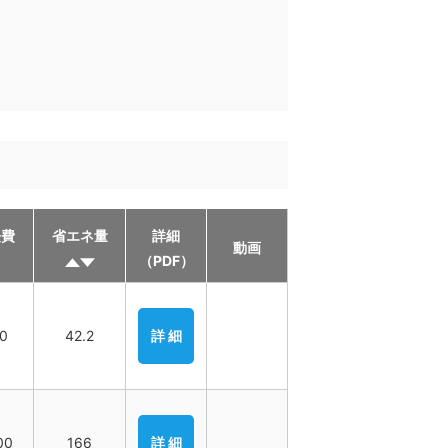
経費
省エネ量
詳細
動画
（PDF）
00
42.2
詳 細
00
166
詳 細