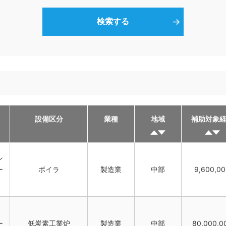
設備区分
業種
地域
補助対象
ン
ー
ボイラ
製造業
中部
9,600,0
社
ー
低炭素工業炉
製造業
中部
80,000,0