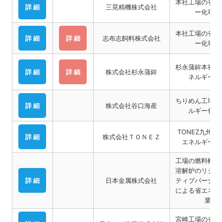
本社工場の省エ
詳 細
三晃精機株式会社
ー化事業
本社工場の省エ
詳 細
詳 細
志布志飼料株式会社
ー化事業
杉永蒲鉾本社工
詳 細
詳 細
株式会社杉永蒲鉾
ネルギー事
ちりめん工場の
詳 細
株式会社谷口海産
ルギー化事
TONEZ九州工
詳 細
株式会社ＴＯＮＥＺ
エネルギー化
工場の燃料転換
溶解炉のリジェ
詳 細
日本金属株式会社
ティブバーナー
による省エネル
業
宮崎工場の省エ