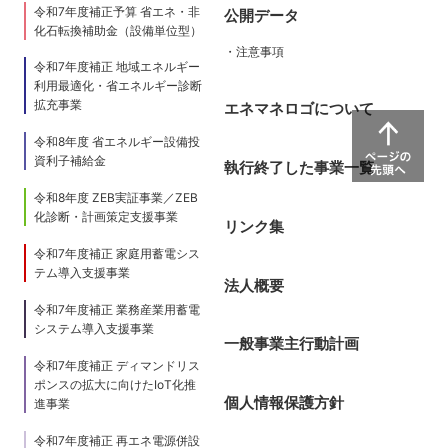
令和7年度補正予算 省エネ・非
公開データ
化石転換補助金（設備単位型）
・注意事項
令和7年度補正 地域エネルギー
利用最適化・省エネルギー診断
拡充事業
エネマネロゴについて
令和8年度 省エネルギー設備投
資利子補給金
執行終了した事業一覧
令和8年度 ZEB実証事業／ZEB
化診断・計画策定支援事業
リンク集
令和7年度補正 家庭用蓄電シス
テム導入支援事業
法人概要
令和7年度補正 業務産業用蓄電
システム導入支援事業
一般事業主行動計画
令和7年度補正 ディマンドリス
ポンスの拡大に向けたIoT化推
個人情報保護方針
進事業
令和7年度補正 再エネ電源併設