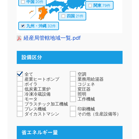
中国
20件
関東
79件
四国
21件
九州・沖縄
32件
経産局管轄地域一覧.pdf
全て
空調
産業ヒートポンプ
業務用給湯器
ボイラ
コジェネ
低炭素工業炉
変圧器
冷凍冷蔵設備
照明
モータ
工作機械
プラスチック加工機械
プレス機械
印刷機械
ダイカストマシン
その他（生産設備等）