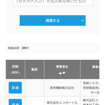
20
検索結果：
件
詳細
事業者名
事業名称
動画
（PDF）
管材システム
詳 細
旭有機材株式会社
管材製造所の省
ギー化事
株式会社エコポ
株式会社エコポート九
詳 細
州本社工場の省