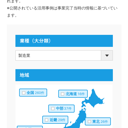
れます。
※公開されている活用事例は事業完了当時の情報に基づいてい
ます。
全国
260件
北海道
16件
中部
37件
近畿
29件
東北
26件