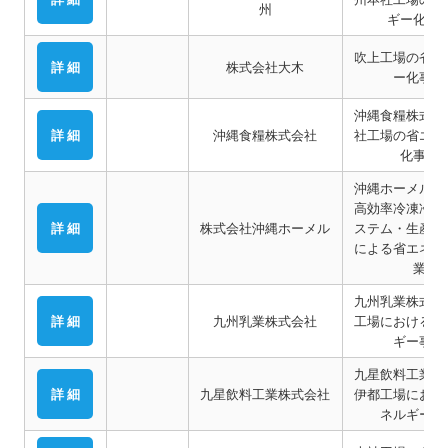
州
ギー化事
吹上工場の省エ
詳 細
株式会社大木
ー化事業
沖縄食糧株式会
詳 細
沖縄食糧株式会社
社工場の省エネ
化事業
沖縄ホーメルに
高効率冷凍冷蔵
詳 細
株式会社沖縄ホーメル
ステム・生産機
による省エネル
業
九州乳業株式会
詳 細
九州乳業株式会社
工場における省
ギー事業
九星飲料工業株
詳 細
九星飲料工業株式会社
伊都工場におけ
ネルギー事