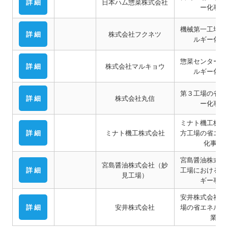
詳 細
日本ハム惣菜株式会社
ー化事業
機械第一工場の
詳 細
株式会社フクネツ
ルギー化事
惣菜センターの
詳 細
株式会社マルキョウ
ルギー化事
第３工場の省エ
詳 細
株式会社丸信
ー化事業
ミナト機工株式
詳 細
ミナト機工株式会社
方工場の省エネ
化事業
宮島醤油株式会
宮島醤油株式会社（妙
詳 細
工場における省
見工場）
ギー事業
安井株式会社 
詳 細
安井株式会社
場の省エネルギ
業